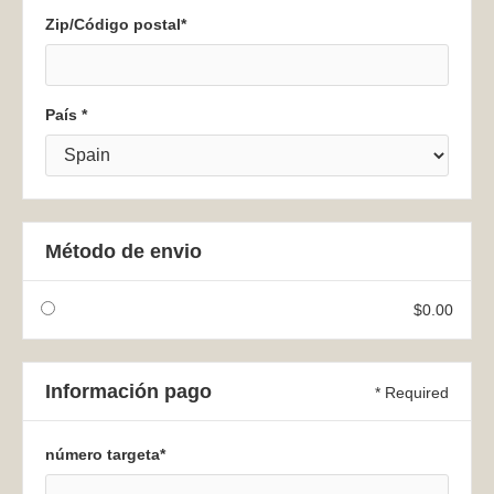
Zip/Código postal*
País *
Método de envio
$0.00
Información pago
* Required
número targeta*